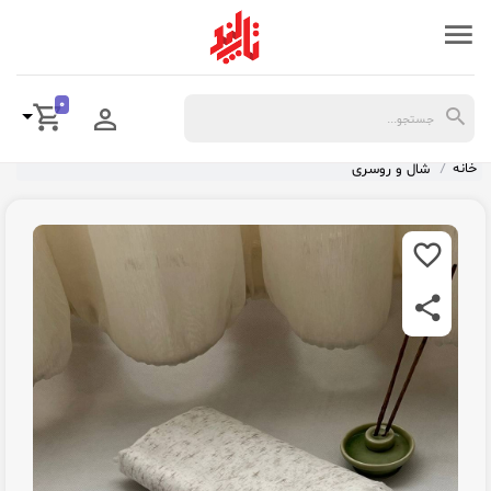
0
خانه
شال و روسری