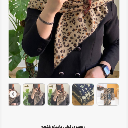
روسری نخی پاییزه غنچه