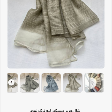
شال حریر ویسکوز لبه ترک توری