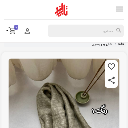
0
خانه
شال و روسری