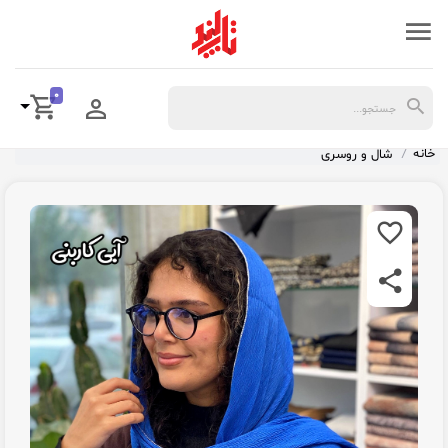
0
خانه
شال و روسری