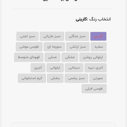
انتخاب رنگ :
کاربنی
کاربنی
سبز جنگلی
سبز مازراتی
سبز لجنی
سفید
سبز ارتشی
سورمه ای
طوسی موشی
ارغوانی روشن
مشکی
عسلی
قهوه‌ای متوسط
آجری تیره
سرخابی
ارغوانی
آجری
صورتی
سبز یشمی
بنفش
کرم استخوانی
طوسی فیلی