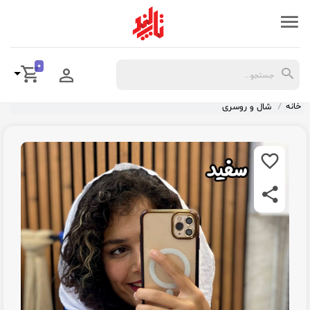
0
خانه
شال و روسری