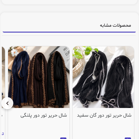
محصولات مشابه
شال حریر تور دور گان سفید
شال حریر تور دور پلنگی
شا
تنها 3عدد در انب