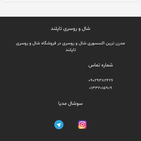
شال و روسری تاپلند
مدرن ترین اکسسوری شال و روسری در فروشگاه شال و روسری
تاپلند
شماره تماس
09029382426
01332015909
سوشال مدیا