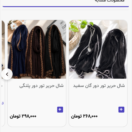
محصولات مشابه
شال حریر تور دور گان سفید
شال حریر تور دور پلنگی
شا
تنها 3عدد در انب
+
+
268,000 تومان
298,000 تومان