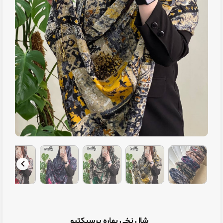
شال نخی بهاره پرسپکتیو