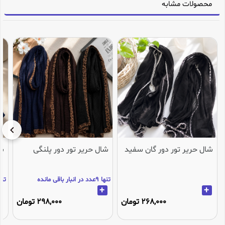
محصولات مشابه
شال حریر تور دور گان سفید
شال حریر تور دور پلنگی
شا
تنها 9عدد در انبار باقی مانده
تنها 3عدد در انب
+
+
268,000 تومان
298,000 تومان