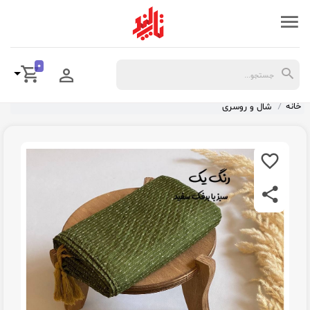
0
خانه
شال و روسری