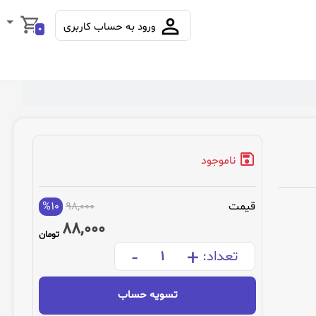
ورود به حساب کاربری
0
ناموجود
قیمت
98,000
%10
88,000
تومان
-
+
تعداد:
تسویه حساب