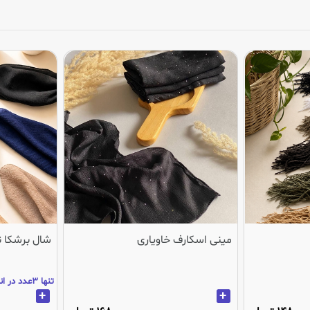
مینی اسکارف خاویاری
شال برشکا 
تنها 3عدد در انبار باقی مانده
+
+