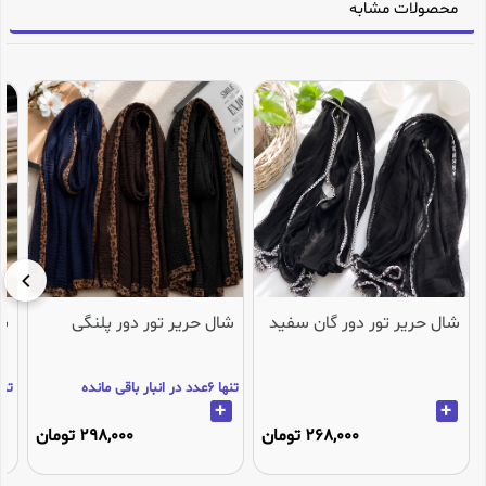
محصولات مشابه
شال حریر تور دور گان سفید
شال حریر تور دور پلنگی
شا
تنها 6عدد در انبار باقی مانده
تنها 1عدد در انب
+
+
268,000 تومان
298,000 تومان