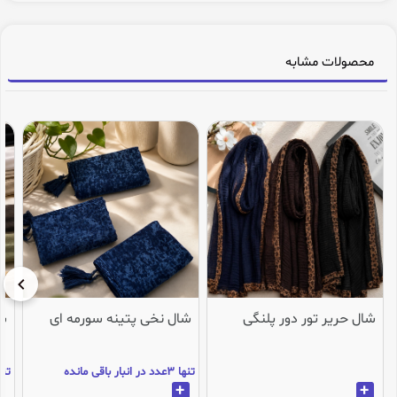
محصولات مشابه
شال حریر تور دور پلنگی
شال نخی پتینه سورمه ای
شا
تنها 3عدد در انبار باقی مانده
تنها 2عدد در انب
+
+