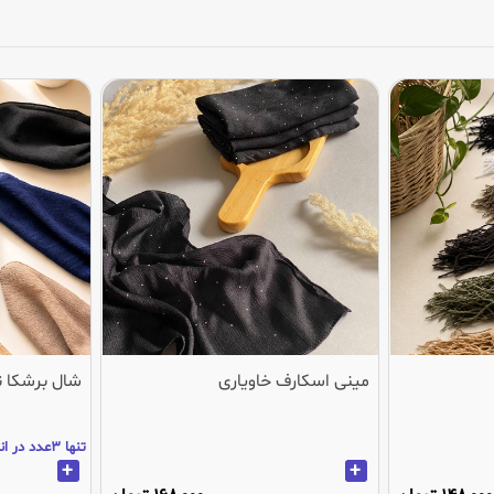
مینی اسکارف خاویاری
شال برشکا 
تنها 3عدد در انبار باقی مانده
+
+