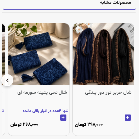
محصولات مشابه
شال حریر تور دور پلنگی
شال نخی پتینه سورمه ای
شا
تنها 4عدد در انبار باقی مانده
تنها 2عدد در انب
+
+
298,000 تومان
268,000 تومان