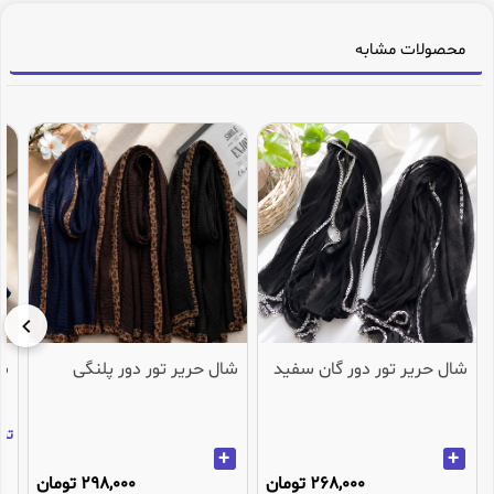
محصولات مشابه
شال حریر تور دور گان سفید
شال حریر تور دور پلنگی
شا
تنها 3عدد در انب
+
+
268,000 تومان
298,000 تومان