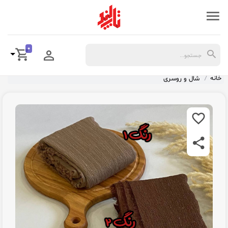
0
خانه
شال و روسری