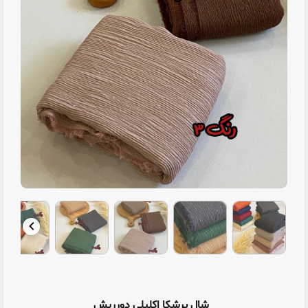
شال برشکا اکلیلی دورریش