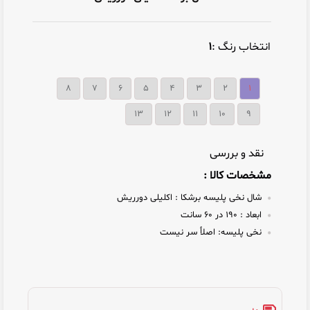
انتخاب رنگ :
۱
۸
۷
۶
۵
۴
۳
۲
۱
13
12
11
10
9
نقد و بررسی
مشخصات کالا :
شال نخی پلیسه برشکا :
اکلیلی دورریش
ابعاد :
۱۹۰ در ۶۰ سانت
نخی پلیسه:
اصلأ سر نیست