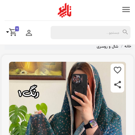
0
خانه
شال و روسری