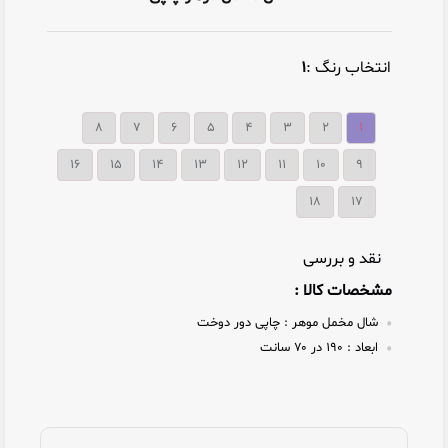
انتخاب رنگ :
1
8
7
6
5
4
3
2
1
16
15
14
13
12
11
10
9
۱۸
۱۷
نقد و بررسی
مشخصات کالا :
شال مخمل موهر :
چاپی دور دوخت
ابعاد :
۱۹۰ در ۷۰ سانت