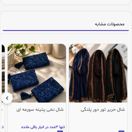
محصولات مشابه
شال حریر تور دور پلنگی
شال نخی پتینه سورمه ای
شا
تنها 3عدد در انبار باقی مانده
تنها 2عدد در انب