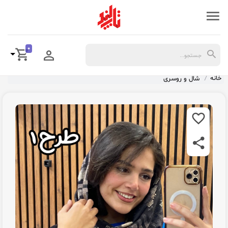
0
خانه
شال و روسری