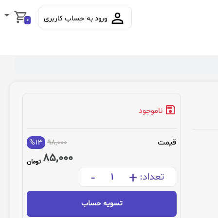
ورود به حساب کاربری
0
ناموجود
قیمت
98,000
%13
85,000
تومان
-
+
تعداد:
تسویه حساب