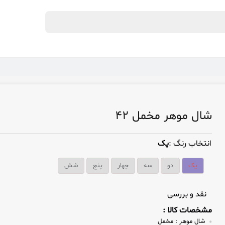
شال موهر مخمل ۴۲
انتخاب رنگ :
یک
یک
دو
سه
چهار
پنج
شش
نقد و بررسی
مشخصات کالا :
شال موهر :
مخمل