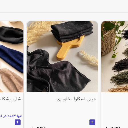
مینی اسکارف خاویاری
شال برشکا 
تنها 3عدد در انبار باقی مانده
+
+