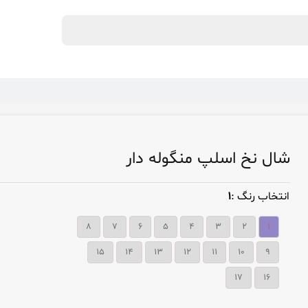
شال نخ اسلپ منگوله دار
انتخاب رنگ :
۱
۸
۷
۶
۵
۴
۳
۲
۱
15
14
13
12
11
10
9
17
16