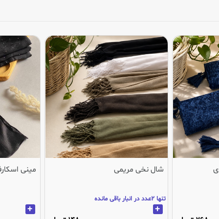
ی
شال نخی مریمی
مینی اسکارف
تنها 2عدد در انبار باقی مانده
+
+