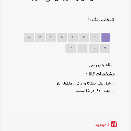
انتخاب رنگ :
۱
۸
۷
۶
۵
۴
۳
۲
۱
12
11
10
9
نقد و بررسی
مشخصات کالا :
شال نخی برشکا وارداتی :
منگوله دار
ابعاد :
۱۹۰ در ۶۵ سانت
ناموجود