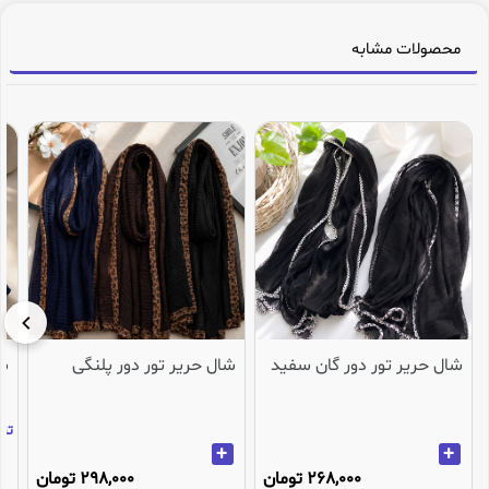
محصولات مشابه
شال حریر تور دور گان سفید
شال حریر تور دور پلنگی
شا
تنها 3عدد در انب
+
+
268,000 تومان
298,000 تومان