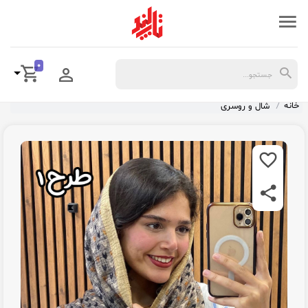
0
خانه
شال و روسری