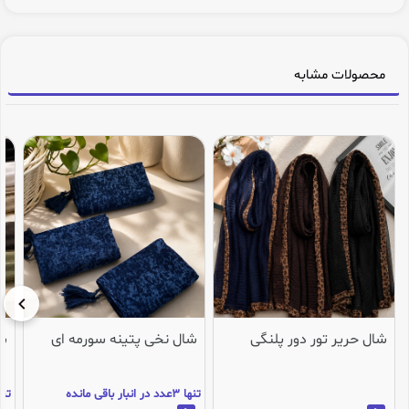
محصولات مشابه
شال حریر تور دور پلنگی
شال نخی پتینه سورمه ای
شا
تنها 3عدد در انبار باقی مانده
تنها 2عدد در انب