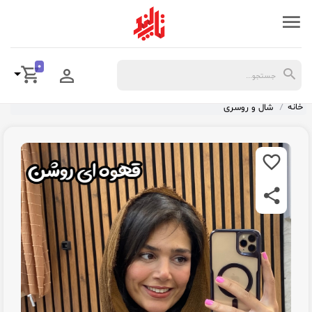
0
خانه
شال و روسری