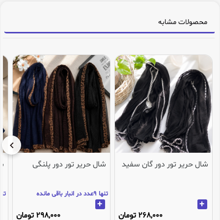
محصولات مشابه
شال حریر تور دور گان سفید
شال حریر تور دور پلنگی
شا
تنها 9عدد در انبار باقی مانده
تنها 3عدد در انب
+
+
268,000 تومان
298,000 تومان