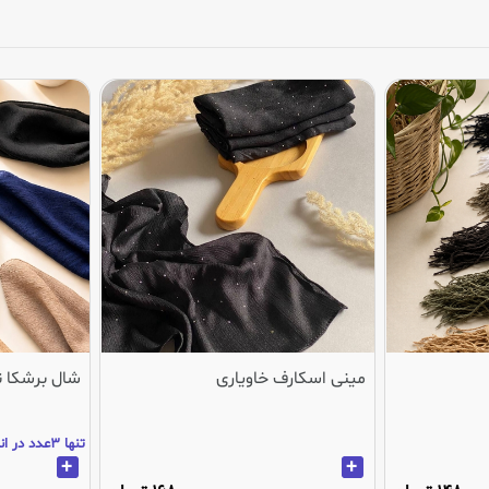
مینی اسکارف خاویاری
شال برشکا 
تنها 3عدد در انبار باقی مانده
+
+