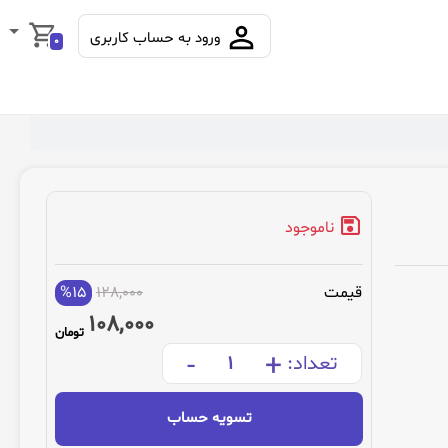
ورود به حساب کاربری
0
ناموجود
قیمت
128,000
%15
108,000
تومان
-
+
تعداد:
تسویه حساب