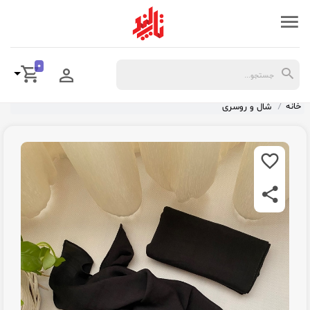
0
خانه
شال و روسری