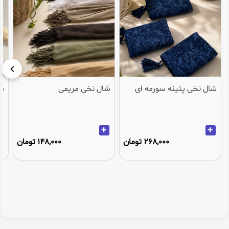
شال نخی پتینه سورمه ای
شال نخی مریمی
می
+
+
268,000 تومان
148,000 تومان