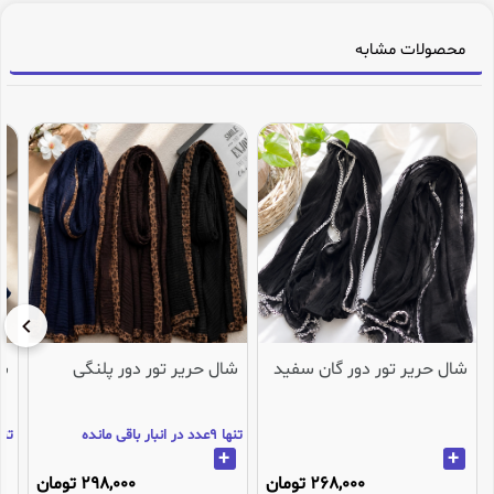
محصولات مشابه
شال حریر تور دور گان سفید
شال حریر تور دور پلنگی
شا
تنها 9عدد در انبار باقی مانده
تنها 3عدد در انب
+
+
268,000 تومان
298,000 تومان