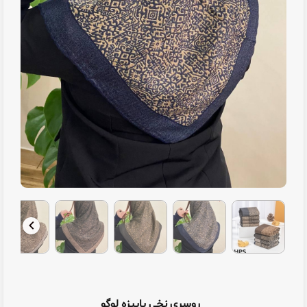
روسری نخی پاییزه لوگو