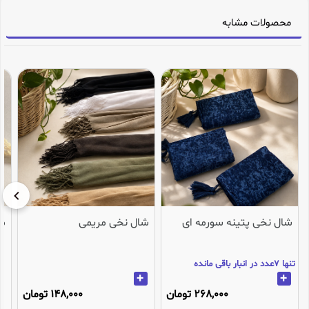
محصولات مشابه
شال نخی پتینه سورمه ای
شال نخی مریمی
می
تنها 7عدد در انبار باقی مانده
+
+
268,000 تومان
148,000 تومان