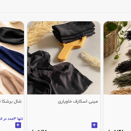
مینی اسکارف خاویاری
شال برشکا 
تنها 3عدد در انبار باقی مانده
+
+