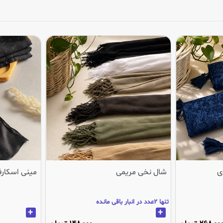
ی
شال نخی مریمی
مینی اسکارف
تنها 2عدد در انبار باقی مانده
+
+