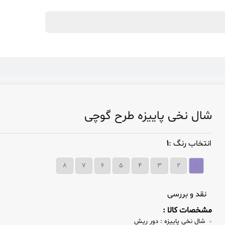
شال نخی پاییزه طرح گوچی
انتخاب رنگ :
۱
۸
۷
۶
۵
۴
۳
۲
۱
نقد و بررسی
مشخصات کالا :
شال نخی پاییزه :
دور ریش