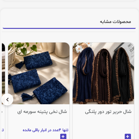
محصولات مشابه
شال حریر تور دور پلنگی
شال نخی پتینه سورمه ای
شا
تنها 4عدد در انبار باقی مانده
تنها 2عدد در انب
+
+