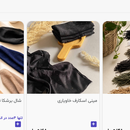
مینی اسکارف خاویاری
شال برشکا 
تنها 4عدد در انبار باقی مانده
+
+