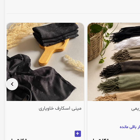
یمی
مینی اسکارف خاویاری
تنها 3
+