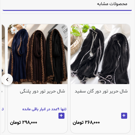
محصولات مشابه
شال حریر تور دور گان سفید
شال حریر تور دور پلنگی
شا
تنها 9عدد در انبار باقی مانده
تنها 3عدد در انب
+
+
268,000 تومان
298,000 تومان