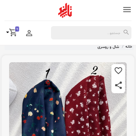
0
خانه
شال و روسری