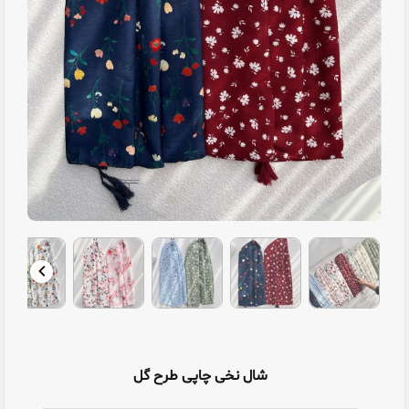
شال نخی چاپی طرح گل