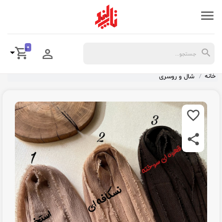
0
خانه
شال و روسری