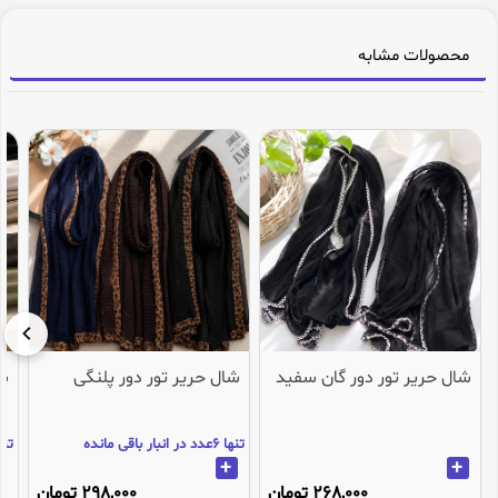
محصولات مشابه
شال حریر تور دور گان سفید
شال حریر تور دور پلنگی
شا
تنها 6عدد در انبار باقی مانده
تنها 1عدد در انب
+
+
268,000 تومان
298,000 تومان