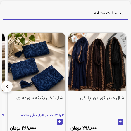
محصولات مشابه
شال حریر تور دور پلنگی
شال نخی پتینه سورمه ای
شا
تنها 3عدد در انبار باقی مانده
تنها 2عدد در انب
+
+
298,000 تومان
268,000 تومان