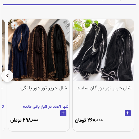
شال حریر تور دور گان سفید
شال حریر تور دور پلنگی
شا
تنها 9عدد در انبار باقی مانده
تنها 3عدد در انب
+
+
268,000 تومان
298,000 تومان