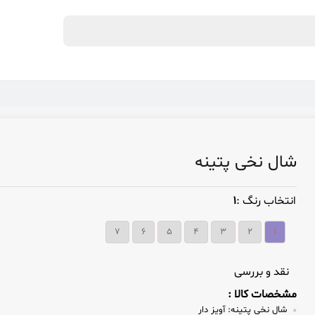
شال نخی پتینه
انتخاب رنگ :
۱
۷
۶
۵
۴
۳
۲
۱
نقد و بررسی
مشخصات کالا :
شال نخی پتینه:
آویز دار