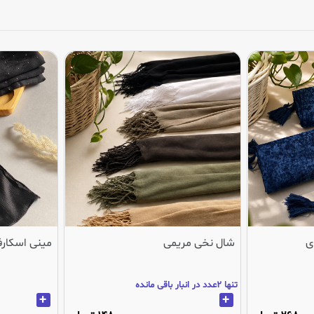
ی
شال نخی مریمی
مینی اسکارف
تنها 2عدد در انبار باقی مانده
+
+