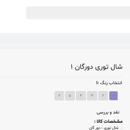
شال توری دورگان 1
انتخاب رنگ :
1
6
5
4
3
2
1
نقد و بررسی
مشخصات کالا :
شال توری :
دور گان