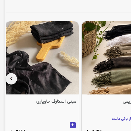
یمی
مینی اسکارف خاویاری
تنها 3
+