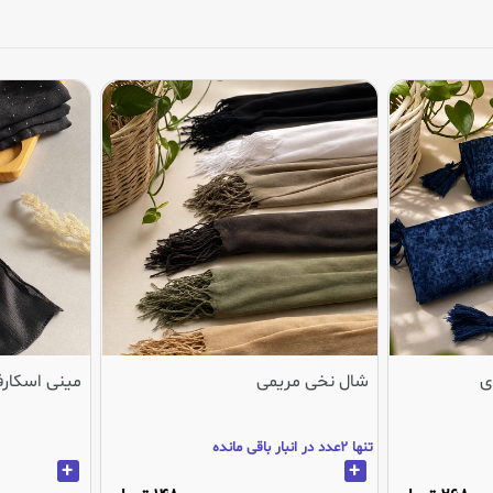
ی
شال نخی مریمی
مینی اسکارف
تنها 2عدد در انبار باقی مانده
+
+