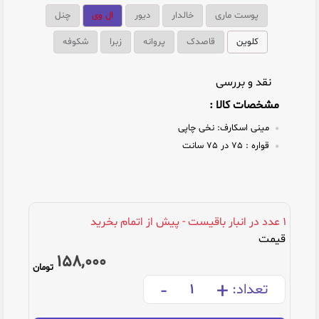
پوست ماری
خالدار
دیور
ال وی
چنل
کلوین
قاصدک
پروانه
زبرا
شکوفه
نقد و بررسی
مشخصات کالا :
مینی اسکارف:
نخی چاپی
قواره :
75 در 75 سانت
1
عدد در انبار باقیست - پیش از اتمام بخرید
قیمت
158,000
تومان
-
+
تعداد: