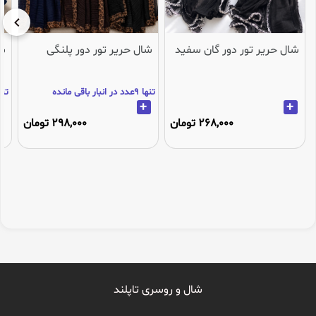
شال حریر تور دور گان سفید
شال حریر تور دور پلنگی
شا
تنها 9عدد در انبار باقی مانده
تنها 3عدد در انب
+
+
268,000 تومان
298,000 تومان
شال و روسری تاپلند