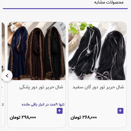
محصولات مشابه
شال حریر تور دور گان سفید
شال حریر تور دور پلنگی
شا
تنها 9عدد در انبار باقی مانده
تنها 3عدد در انب
+
+
268,000 تومان
298,000 تومان