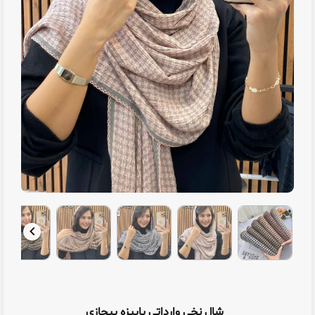
شال نخی وارداتی پاییزه پیچازی