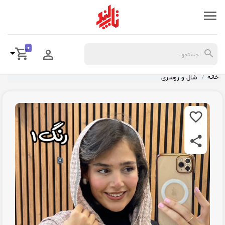
0
خانه
شال و روسری