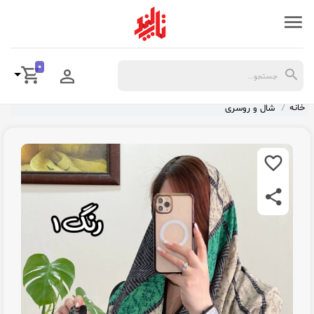
0
خانه
شال و روسری