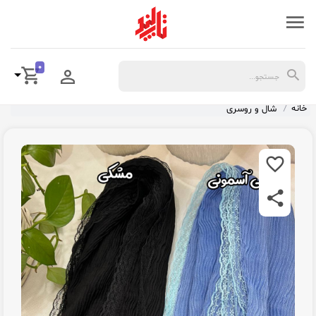
0
خانه
شال و روسری