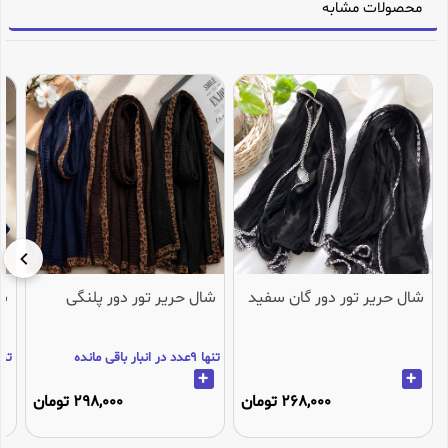
محصولات مشابه
شال حریر تور دور گان سفید
شال حریر تور دور پلنگی
شا
تنها 9عدد در انبار باقی مانده
تنها 3عدد در انب
+
+
268,000 تومان
298,000 تومان