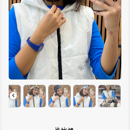
هد بند خز