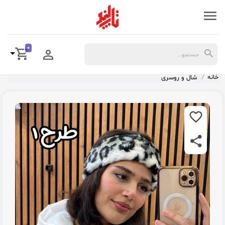
0
خانه
شال و روسری