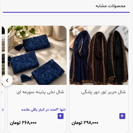
محصولات مشابه
شال حریر تور دور پلنگی
شال نخی پتینه سورمه ای
شا
تنها 3عدد در انبار باقی مانده
تنها 2عدد در انب
+
+
298,000 تومان
268,000 تومان