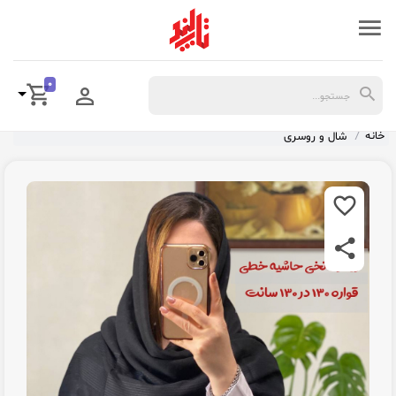
0
خانه
شال و روسری