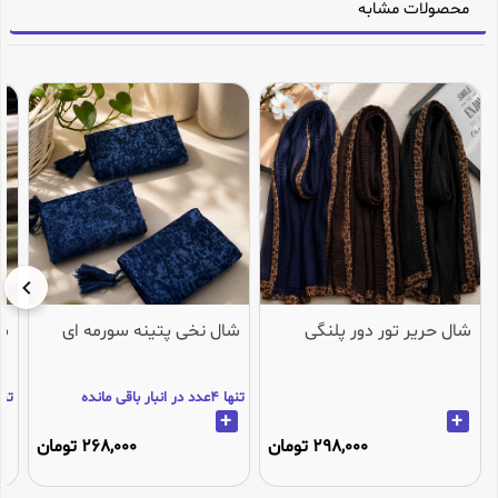
محصولات مشابه
شال حریر تور دور پلنگی
شال نخی پتینه سورمه ای
شا
تنها 4عدد در انبار باقی مانده
تنها 2عدد در انب
+
+
298,000 تومان
268,000 تومان