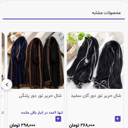
محصولات مشابه
شال حریر تور دور گان سفید
شال حریر تور دور پلنگی
شا
تنها 9عدد در انبار باقی مانده
تنها 3عدد در انب
+
+
268,000 تومان
298,000 تومان