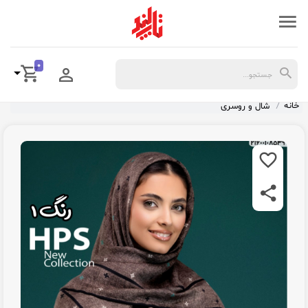
0
خانه
شال و روسری