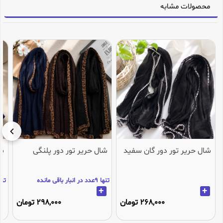
محصولات مشابه
شال حریر تور دور گان سفید
شال حریر تور دور پلنگی
شا
تنها 9عدد در انبار باقی مانده
تنها 3عدد در انب
+
+
268,000 تومان
298,000 تومان